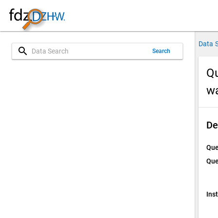
Data 
search
Search
Qu
w
De
Que
Que
Ins