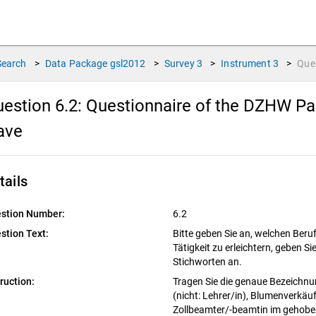
Search
>
Data Package
gsl2012
>
Survey
3
>
Instrument
3
>
Que
estion 6.2:
Questionnaire of the DZHW Pan
ave
tails
stion Number:
6.2
stion Text:
Bitte geben Sie an, welchen Beru
Tätigkeit zu erleichtern, geben Si
Stichworten an.
truction:
Tragen Sie die genaue Bezeichnun
(nicht: Lehrer/in), Blumenverkäufe
Zollbeamter/-beamtin im gehoben