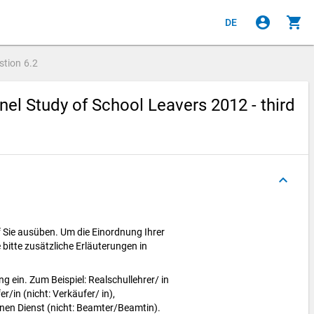
account_circle
shopping_cart
DE
stion
6.2
el Study of School Leavers 2012 - third
keyboard_arrow_up
f Sie ausüben. Um die Einordnung Ihrer
e bitte zusätzliche Erläuterungen in
g ein. Zum Beispiel: Realschullehrer/ in
r/in (nicht: Verkäufer/ in),
en Dienst (nicht: Beamter/Beamtin).