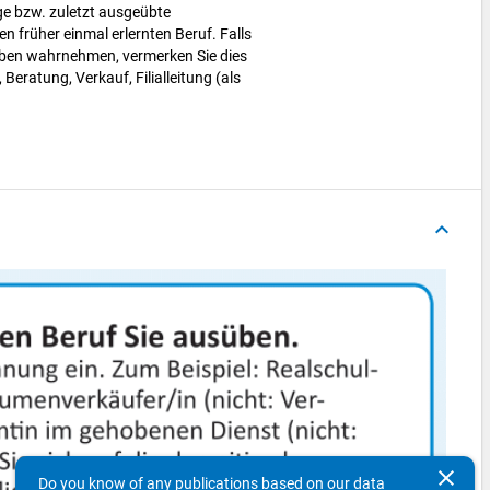
ige bzw. zuletzt ausgeübte
en früher einmal erlernten Beruf. Falls
ben wahrnehmen, vermerken Sie dies
 Beratung, Verkauf, Filialleitung (als
keyboard_arrow_up
clear
Do you know of any publications based on our data