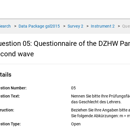
Search
>
Data Package
gsl2015
>
Survey
2
>
Instrument
2
>
Que
estion 05:
Questionnaire of the DZHW Pan
econd wave
tails
stion Number:
05
stion Text:
Nennen Sie bitte Ihre Prüfungsfä
das Geschlecht des Lehrers.
truction:
Beziehen Sie Ihre Angaben bitte
Sie folgende Abkürzungen: m = m
stion Type:
Open