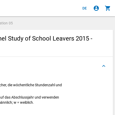
account_circle
shopping_cart
DE
stion
05
el Study of School Leavers 2015 -
keyboard_arrow_up
cher, die wöchentliche Stundenzahl und
 auf das Abschlussjahr und verwenden
ännlich; w = weiblich.