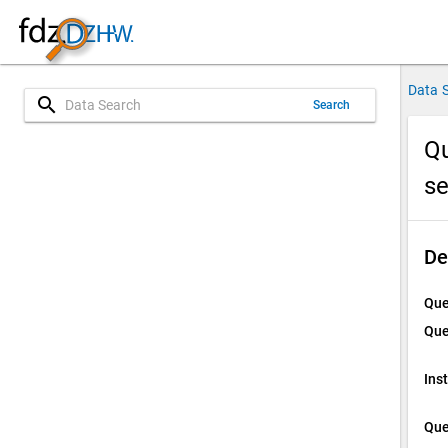
Data 
search
Search
Qu
s
De
Que
Que
Ins
Que