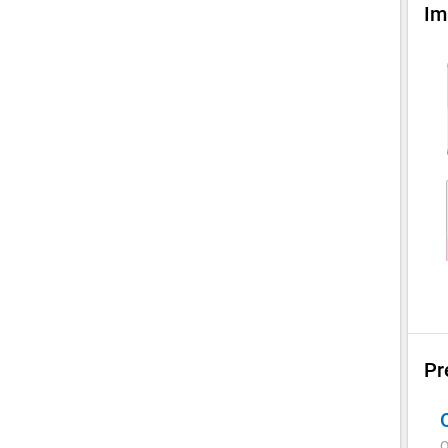
Im
Pr
Q