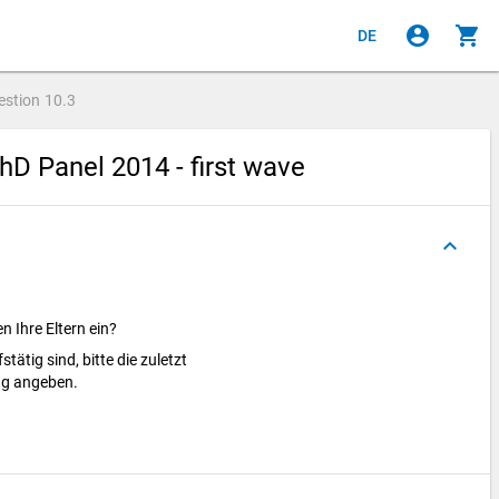
account_circle
shopping_cart
DE
estion
10.3
hD Panel 2014 - first wave
keyboard_arrow_up
n Ihre Eltern ein?
tätig sind, bitte die zuletzt
ng angeben.