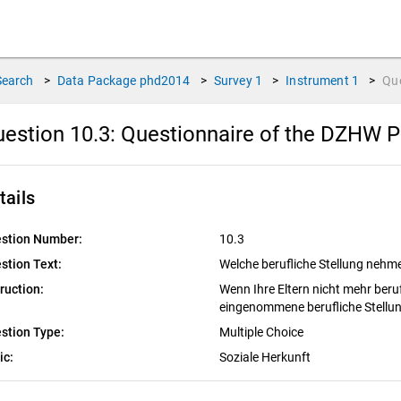
Search
>
Data Package
phd2014
>
Survey
1
>
Instrument
1
>
Qu
estion 10.3:
Questionnaire of the DZHW P
tails
stion Number:
10.3
stion Text:
Welche berufliche Stellung nehme
truction:
Wenn Ihre Eltern nicht mehr berufs
eingenommene berufliche Stellu
stion Type:
Multiple Choice
ic:
Soziale Herkunft