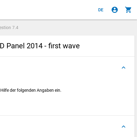
account_circle
shopping_cart
DE
estion
7.4
 Panel 2014 - first wave
keyboard_arrow_up
t Hilfe der folgenden Angaben ein.
keyboard_arrow_up