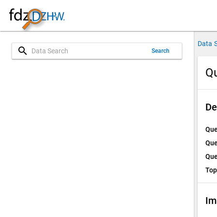
Data 
search
Search
Qu
De
Que
Que
Que
Top
Im