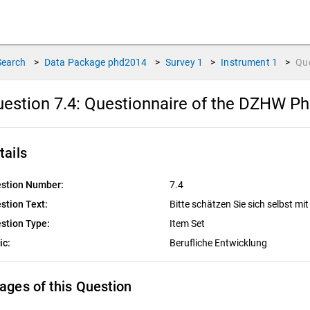
Search
>
Data Package
phd2014
>
Survey
1
>
Instrument
1
>
Qu
estion 7.4:
Questionnaire of the DZHW PhD
tails
stion Number:
7.4
stion Text:
Bitte schätzen Sie sich selbst mi
stion Type:
Item Set
ic:
Berufliche Entwicklung
ages of this Question