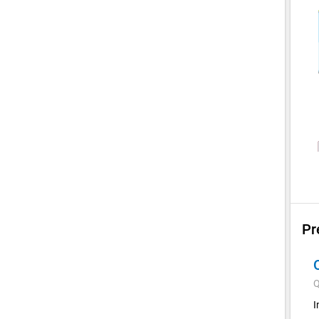
Pr
Q
I