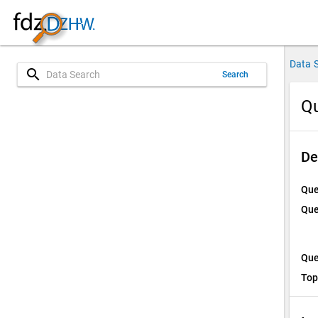
Data 
search
Search
Qu
De
Que
Que
Que
Top