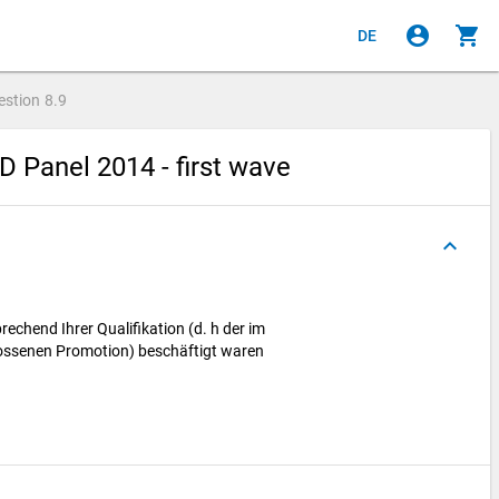
account_circle
shopping_cart
DE
estion
8.9
 Panel 2014 - first wave
keyboard_arrow_up
echend Ihrer Qualifikation (d. h der im
ssenen Promotion) beschäftigt waren