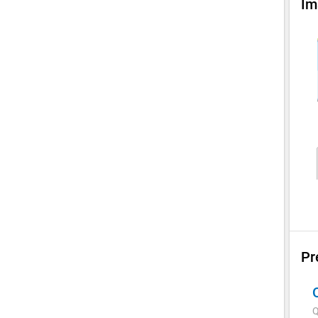
Im
Pr
Q