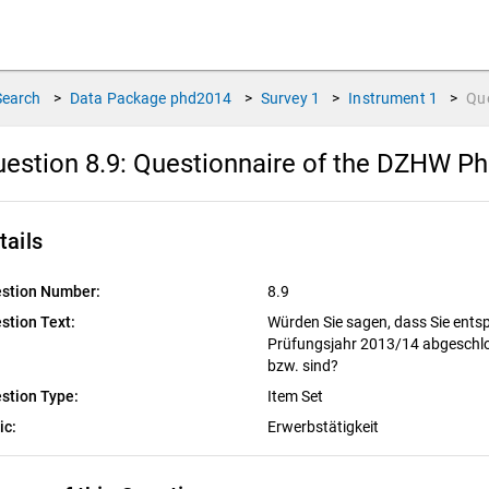
Search
>
Data Package
phd2014
>
Survey
1
>
Instrument
1
>
Qu
estion 8.9:
Questionnaire of the DZHW PhD
tails
stion Number:
8.9
stion Text:
Würden Sie sagen, dass Sie entspr
Prüfungsjahr 2013/14 abgeschlo
bzw. sind?
stion Type:
Item Set
ic:
Erwerbstätigkeit