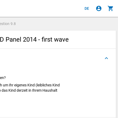
account_circle
shopping_cart
DE
estion
9.8
 Panel 2014 - first wave
keyboard_arrow_up
ren?
h um Ihr eigenes Kind (leibliches Kind
 das Kind derzeit in Ihrem Haushalt