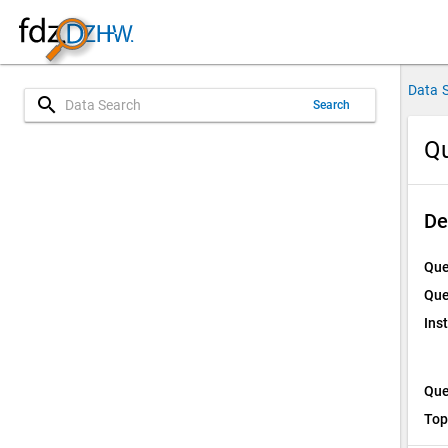
Data 
search
Search
Qu
De
Que
Que
Ins
Que
Top