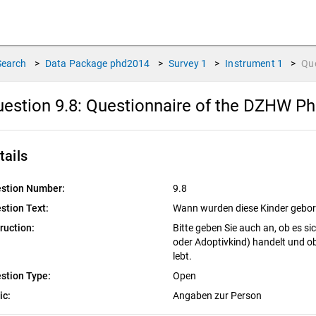
Search
>
Data Package
phd2014
>
Survey
1
>
Instrument
1
>
Qu
estion 9.8:
Questionnaire of the DZHW PhD
tails
stion Number:
9.8
stion Text:
Wann wurden diese Kinder gebo
truction:
Bitte geben Sie auch an, ob es sic
oder Adoptivkind) handelt und ob
lebt.
stion Type:
Open
ic:
Angaben zur Person