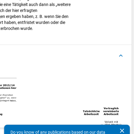
ie eine Tätigkeit auch dann als „weitere
ich der hier erfragten
n ergeben haben, z. B. wenn Sie den
t haben, entfristet wurden oder die
unterbrochen wurde.
keyboard_arrow_up
clear
Do you know of any publications based on our data