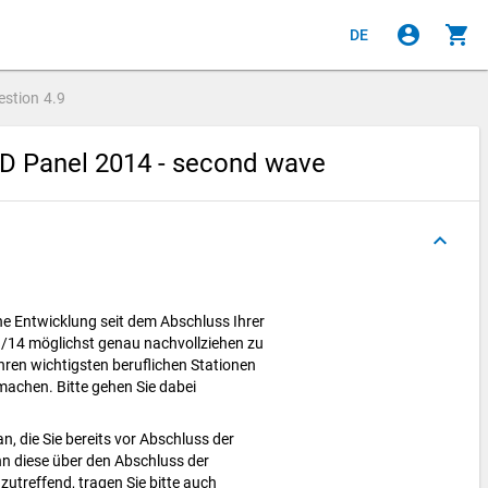
account_circle
shopping_cart
DE
estion
4.9
hD Panel 2014 - second wave
keyboard_arrow_up
che Entwicklung seit dem Abschluss Ihrer
/14 möglichst genau nachvollziehen zu
Ihren wichtigsten beruflichen Stationen
achen. Bitte gehen Sie dabei
n, die Sie bereits vor Abschluss der
 diese über den Abschluss der
utreffend, tragen Sie bitte auch