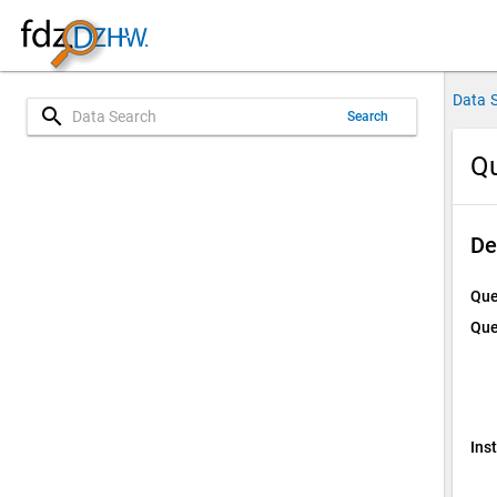
Data 
search
Search
Qu
De
Que
Que
Ins