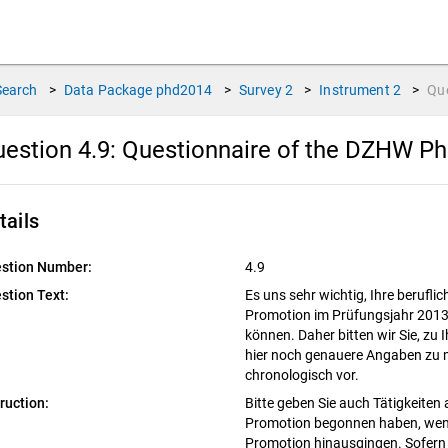
Search
>
Data Package
phd2014
>
Survey
2
>
Instrument
2
>
Qu
estion 4.9:
Questionnaire of the DZHW P
tails
stion Number:
4.9
stion Text:
Es uns sehr wichtig, Ihre berufli
Promotion im Prüfungsjahr 2013
können. Daher bitten wir Sie, zu 
hier noch genauere Angaben zu m
chronologisch vor.
truction:
Bitte geben Sie auch Tätigkeiten a
Promotion begonnen haben, wenn
Promotion hinausgingen. Sofern z