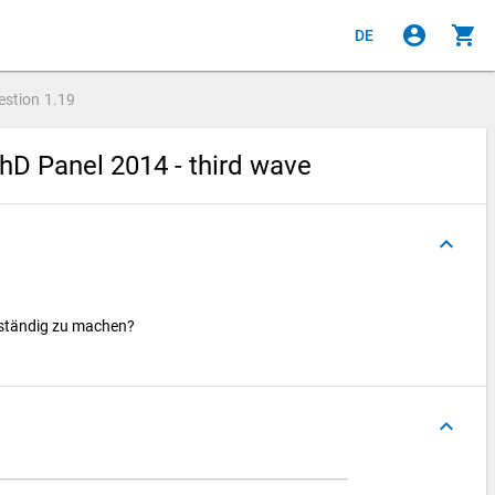
account_circle
shopping_cart
DE
estion
1.19
hD Panel 2014 - third wave
keyboard_arrow_up
lbständig zu machen?
keyboard_arrow_up