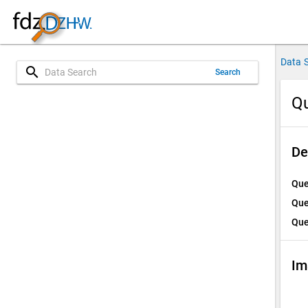
Data 
search
Search
Qu
De
Que
Que
Que
Im