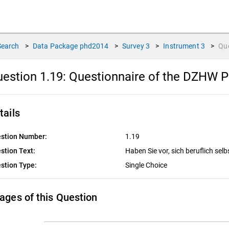
Search
>
Data Package
phd2014
>
Survey
3
>
Instrument
3
>
Qu
estion 1.19:
Questionnaire of the DZHW P
tails
stion Number:
1.19
stion Text:
Haben Sie vor, sich beruflich se
stion Type:
Single Choice
ages of this Question