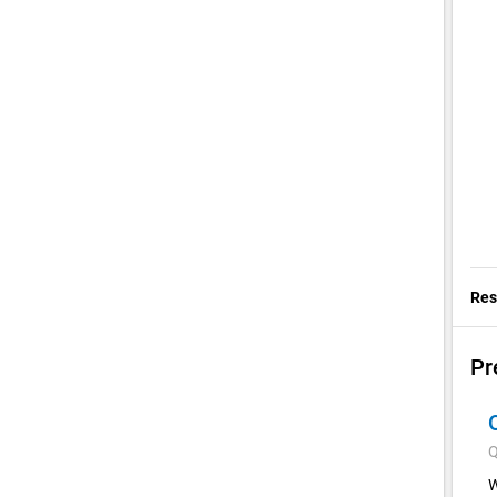
Res
Pr
Q
W