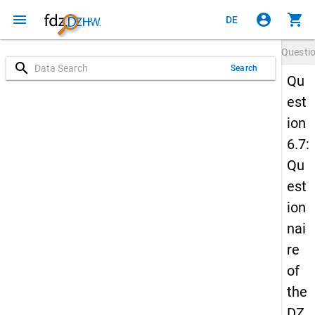
menu
account_circle
shopping_cart
DE
Questi
search
Search
Qu
est
ion
6.7:
Qu
est
ion
nai
re
of
the
DZ