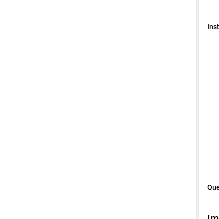
Ins
Que
Im