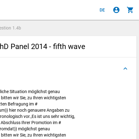
account_circle
shopping_cart
DE
estion
1.4b
hD Panel 2014 - fifth wave
keyboard_arrow_up
ufliche Situation möglichst genau
itten wir Sie, zu Ihren wichtigsten
tzten Befragung im #
um)} hier noch genauere Angaben zu
onologisch vor.,Es ist uns sehr wichtig,
m Abschluss Ihrer Promotion im #
romdat)} möglichst genau
itten wir Sie, zu Ihren wichtigsten