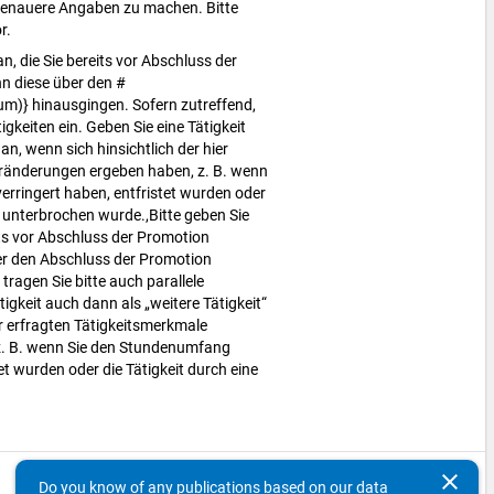
 genauere Angaben zu machen. Bitte
or.
n, die Sie bereits vor Abschluss der
 diese über den #
m)} hinausgingen. Sofern zutreffend,
tigkeiten ein. Geben Sie eine Tätigkeit
an, wenn sich hinsichtlich der hier
eränderungen ergeben haben, z. B. wenn
rringert haben, entfristet wurden oder
it unterbrochen wurde.,Bitte geben Sie
its vor Abschluss der Promotion
r den Abschluss der Promotion
tragen Sie bitte auch parallele
tigkeit auch dann als „weitere Tätigkeit“
er erfragten Tätigkeitsmerkmale
. B. wenn Sie den Stundenumfang
et wurden oder die Tätigkeit durch eine
clear
keyboard_arrow_up
Do you know of any publications based on our data