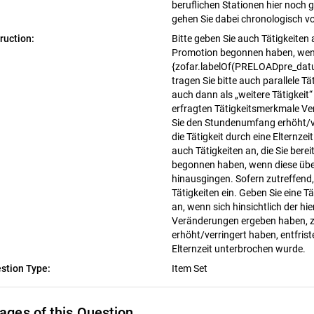
beruflichen Stationen hier noch
gehen Sie dabei chronologisch v
truction:
Bitte geben Sie auch Tätigkeiten a
Promotion begonnen haben, wenn
{zofar.labelOf(PRELOADpre_datu
tragen Sie bitte auch parallele Tä
auch dann als „weitere Tätigkeit“ 
erfragten Tätigkeitsmerkmale V
Sie den Stundenumfang erhöht/ve
die Tätigkeit durch eine Elternze
auch Tätigkeiten an, die Sie bere
begonnen haben, wenn diese übe
hinausgingen. Sofern zutreffend, 
Tätigkeiten ein. Geben Sie eine Tä
an, wenn sich hinsichtlich der hi
Veränderungen ergeben haben, z
erhöht/verringert haben, entfrist
Elternzeit unterbrochen wurde.
stion Type:
Item Set
ages of this Question