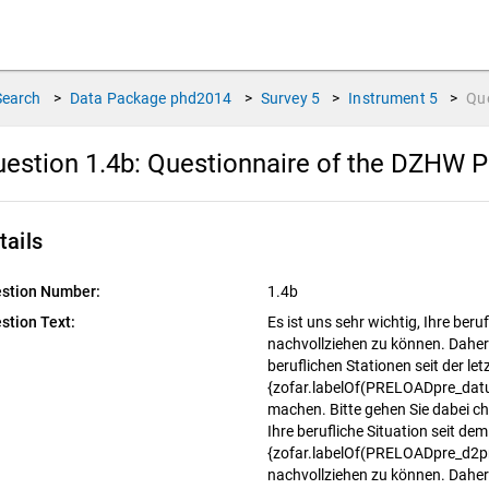
Search
>
Data Package
phd2014
>
Survey
5
>
Instrument
5
>
Qu
estion 1.4b:
Questionnaire of the DZHW P
tails
stion Number:
1.4b
stion Text:
Es ist uns sehr wichtig, Ihre ber
nachvollziehen zu können. Daher b
beruflichen Stationen seit der le
{zofar.labelOf(PRELOADpre_dat
machen. Bitte gehen Sie dabei chr
Ihre berufliche Situation seit de
{zofar.labelOf(PRELOADpre_d2p
nachvollziehen zu können. Daher b