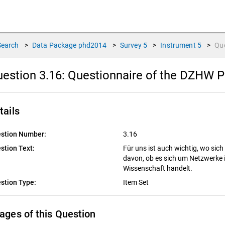
Search
>
Data Package
phd2014
>
Survey
5
>
Instrument
5
>
Qu
estion 3.16:
Questionnaire of the DZHW P
tails
stion Number:
3.16
stion Text:
Für uns ist auch wichtig, wo sic
davon, ob es sich um Netzwerke 
Wissenschaft handelt.
stion Type:
Item Set
ages of this Question