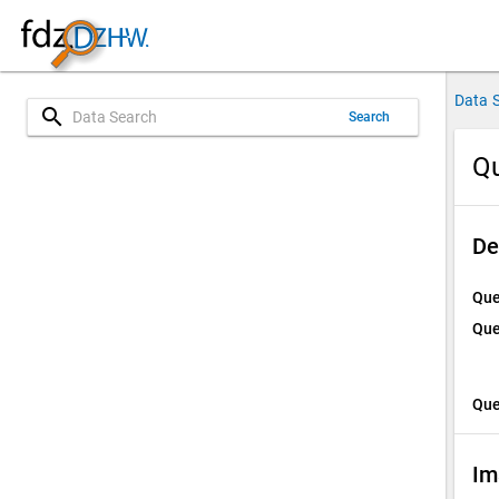
Data 
search
Search
Qu
De
Que
Que
Que
Im