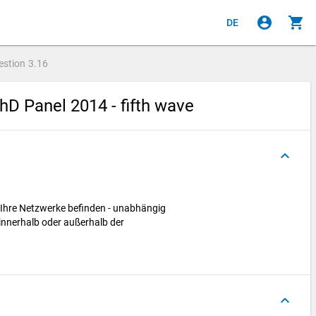
account_circle
shopping_cart
DE
estion
3.16
hD Panel 2014 - fifth wave
keyboard_arrow_up
h Ihre Netzwerke befinden - unabhängig
innerhalb oder außerhalb der
keyboard_arrow_up