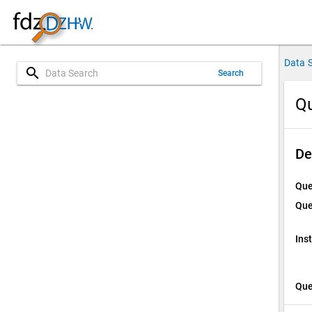
Data 
search
Search
Qu
De
Que
Que
Ins
Que