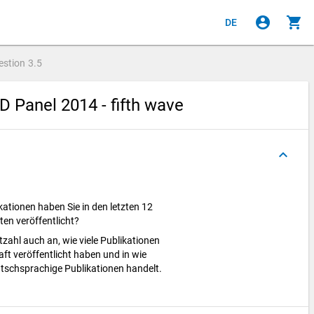
account_circle
shopping_cart
DE
estion
3.5
 Panel 2014 - fifth wave
keyboard_arrow_up
kationen haben Sie in den letzten 12
ten veröffentlicht?
zahl auch an, wie viele Publikationen
aft veröffentlicht haben und in wie
eutschsprachige Publikationen handelt.