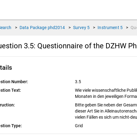
Search
>
Data Package
phd2014
>
Survey
5
>
Instrument
5
>
Qu
estion 3.5:
Questionnaire of the DZHW PhD
tails
stion Number:
3.5
stion Text:
Wie viele wissenschaftliche Publi
Monaten in den jeweiligen Forma
truction:
Bitte geben Sie neben der Gesamt
dieser Art Sie in Alleinautorensch
vielen Fällen es sich um nicht-d
stion Type:
Grid