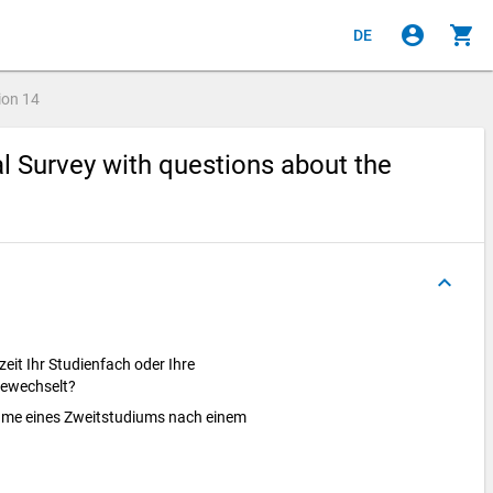
account_circle
shopping_cart
DE
ion
14
al Survey with questions about the
keyboard_arrow_up
eit Ihr Studienfach oder Ihre
gewechselt?
nahme eines Zweitstudiums nach einem