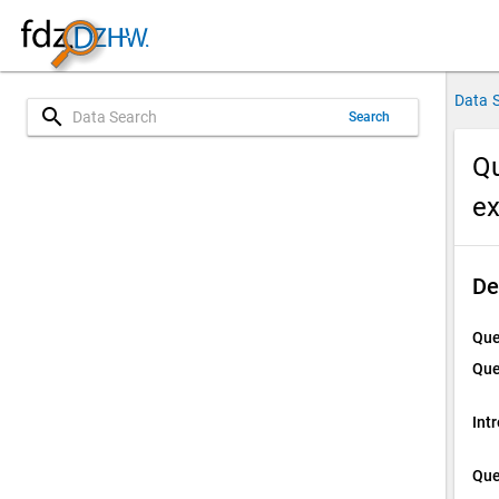
Data 
search
Search
Qu
e
De
Que
Que
Int
Que