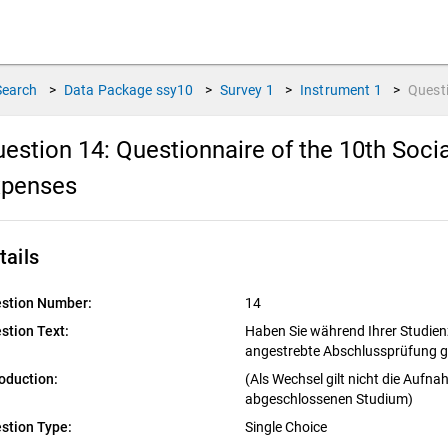
Search
>
Data Package
ssy10
>
Survey
1
>
Instrument
1
>
Quest
estion 14:
Questionnaire of the 10th Soci
xpenses
tails
stion Number:
14
stion Text:
Haben Sie während Ihrer Studienz
angestrebte Abschlussprüfung 
roduction:
(Als Wechsel gilt nicht die Auf
abgeschlossenen Studium)
stion Type:
Single Choice