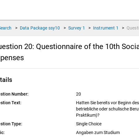
Search
>
Data Package
ssy10
>
Survey
1
>
Instrument
1
>
Quest
estion 20:
Questionnaire of the 10th Soci
xpenses
tails
stion Number:
20
stion Text:
Hatten Sie bereits vor Beginn d
betriebliche oder schulische Beru
Praktikum)?
stion Type:
Single Choice
ic:
Angaben zum Studium