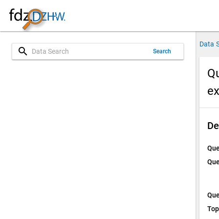
Data 
search
Search
Qu
e
De
Que
Que
Que
Top