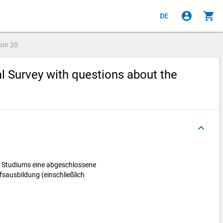
account_circle
shopping_cart
DE
ion
20
al Survey with questions about the
keyboard_arrow_up
es Studiums eine abgeschlossene
fsausbildung (einschließlich