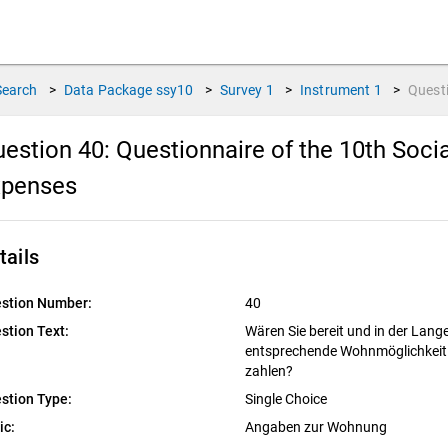
Search
>
Data Package
ssy10
>
Survey
1
>
Instrument
1
>
Quest
estion 40:
Questionnaire of the 10th Soci
xpenses
tails
stion Number:
40
stion Text:
Wären Sie bereit und in der Lang
entsprechende Wohnmöglichkeit e
zahlen?
stion Type:
Single Choice
ic:
Angaben zur Wohnung