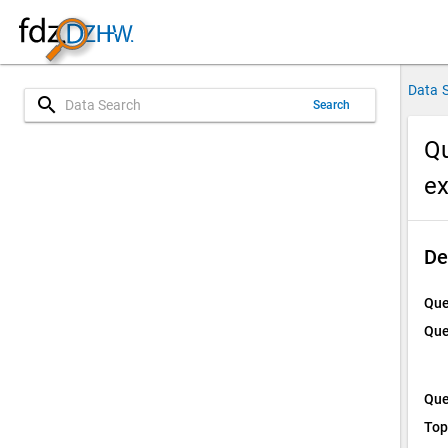
Data 
search
Search
Qu
e
De
Que
Que
Que
Top