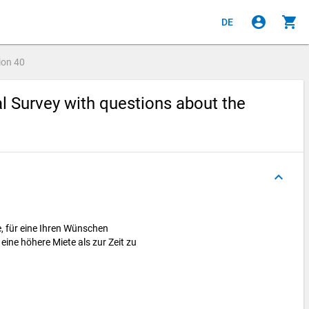
account_circle
shopping_cart
DE
ion
40
al Survey with questions about the
keyboard_arrow_up
e, für eine Ihren Wünschen
ine höhere Miete als zur Zeit zu