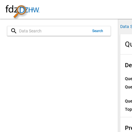
Data 
search
Search
Qu
De
Que
Que
Que
Top
Pr