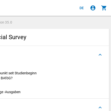
account_circle
shopping_cart
DE
ion
35.0
cial Survey
keyboard_arrow_up
tpunkt seit Studienbeginn
m BAföG?
age -Ausgaben
keyboard_arrow_up