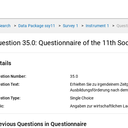
Search
>
Data Package
ssy11
>
Survey
1
>
Instrument
1
>
Quest
estion 35.0:
Questionnaire of the 11th So
tails
stion Number:
35.0
stion Text:
Erhielten Sie zu irgendeinem Zei
Ausbildungsförderung nach de
stion Type:
Single Choice
ic:
Angaben zur wirtschaftlichen L
evious Questions in Questionnaire