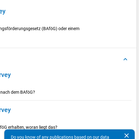
vey
ungsförderungsgesetz (BAföG) oder einem
keyboard_arrow_up
urvey
ng nach dem BAföG?
urvey
föG erhalten, woran liegt das?
clear
Do you know of any publications based on our data