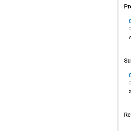
Pr
Q
W
Su
Q
G
Re
Su