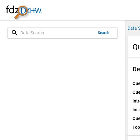
Data 
search
Search
Qu
De
Que
Que
Int
Ins
Que
Top