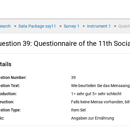
Search
>
Data Package
ssy11
>
Survey
1
>
Instrument
1
>
Quest
estion 39:
Questionnaire of the 11th Soci
tails
stion Number:
39
stion Text:
Wie beurteilen Sie das Mensaan
roduction:
1= sehr gut 5= sehr schlecht
truction:
Falls keine Mensa vorhanden, bi
stion Type:
Item Set
ic:
Angaben zur Ernährung