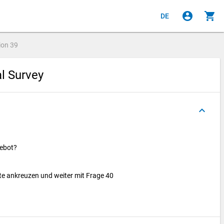
account_circle
shopping_cart
DE
ion
39
al Survey
keyboard_arrow_up
gebot?
tte ankreuzen und weiter mit Frage 40