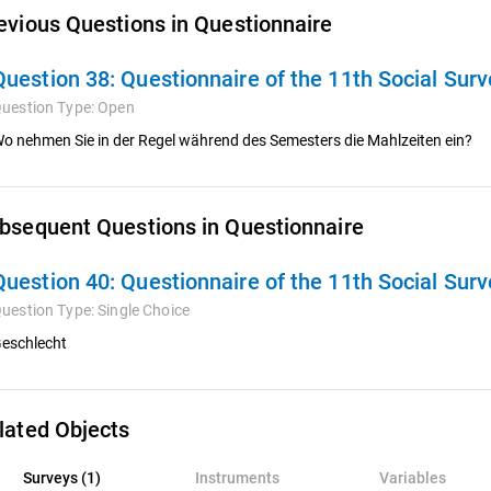
evious Questions in Questionnaire
Question 38:
Questionnaire of the 11th Social Sur
uestion Type:
Open
o nehmen Sie in der Regel während des Semesters die Mahlzeiten ein?
bsequent Questions in Questionnaire
Question 40:
Questionnaire of the 11th Social Sur
uestion Type:
Single Choice
eschlecht
lated Objects
rveys (1)
Surveys (1)
Instruments
Variables