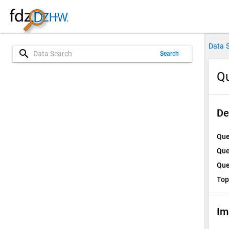
Data 
search
Search
Qu
De
Que
Que
Que
Top
Im