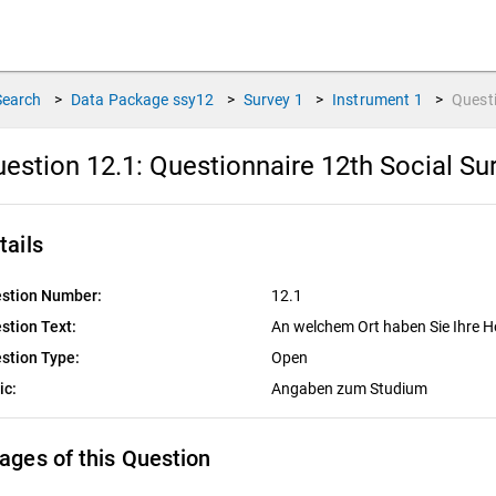
Search
>
Data Package
ssy12
>
Survey
1
>
Instrument
1
>
Quest
estion 12.1:
Questionnaire 12th Social Su
tails
stion Number:
12.1
stion Text:
An welchem Ort haben Sie Ihre 
stion Type:
Open
ic:
Angaben zum Studium
ages of this Question