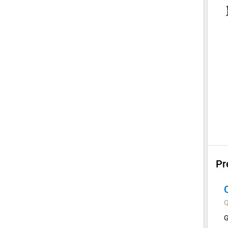
Pr
Q
G