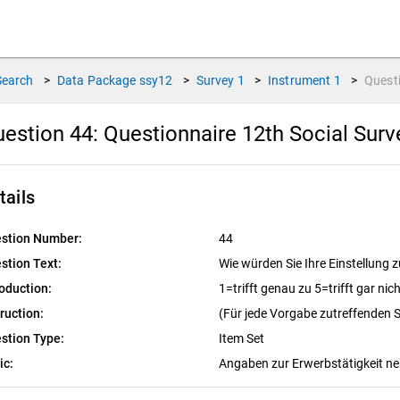
Search
>
Data Package
ssy12
>
Survey
1
>
Instrument
1
>
Quest
estion 44:
Questionnaire 12th Social Sur
tails
stion Number:
44
stion Text:
Wie würden Sie Ihre Einstellung 
roduction:
1=trifft genau zu 5=trifft gar nic
truction:
(Für jede Vorgabe zutreffenden S
stion Type:
Item Set
ic:
Angaben zur Erwerbstätigkeit 