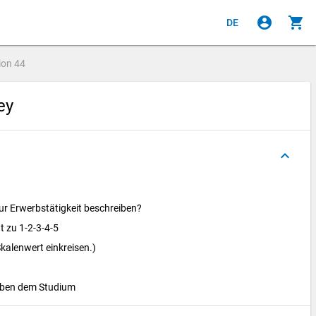
account_circle
shopping_cart
DE
ion
44
vey
keyboard_arrow_up
zur Erwerbstätigkeit beschreiben?
ht zu 1-2-3-4-5
kalenwert einkreisen.)
neben dem Studium