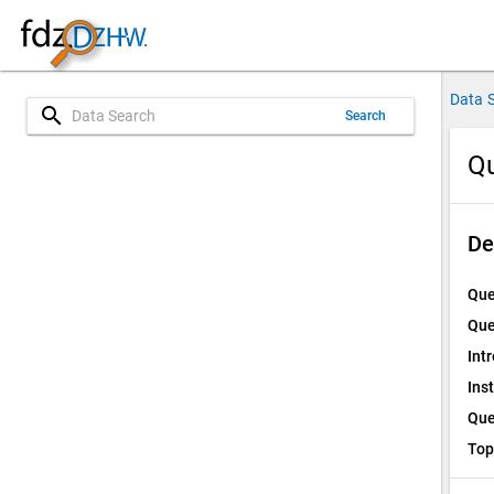
Data 
search
Search
Qu
De
Que
Que
Int
Ins
Que
Top