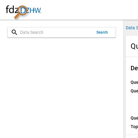
Data 
search
Search
Qu
De
Que
Que
Que
Top