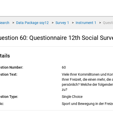
Search
>
Data Package
ssy12
>
Survey
1
>
Instrument
1
>
Quest
estion 60:
Questionnaire 12th Social Sur
tails
stion Number:
60
stion Text:
Viele Ihrer Kommilitonen und Kom
Ihrer Freizeit, die einen mehr, di
persönlich? Welche der folgenden
zu?
stion Type:
Single Choice
ic:
Sport und Bewegung in der Freiz