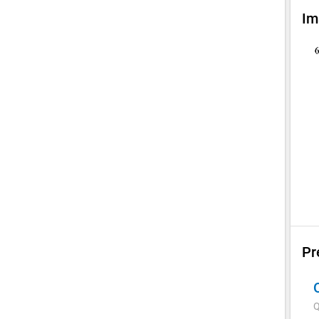
Im
Pr
Q