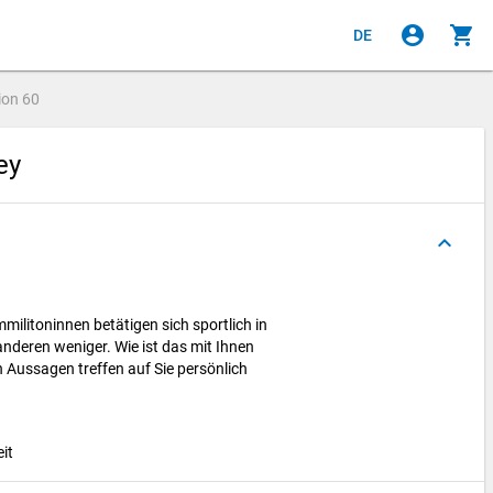
account_circle
shopping_cart
DE
ion
60
vey
keyboard_arrow_up
militoninnen betätigen sich sportlich in
e anderen weniger. Wie ist das mit Ihnen
 Aussagen treffen auf Sie persönlich
eit