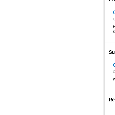
Q
H
S
Su
Q
W
Re
Su