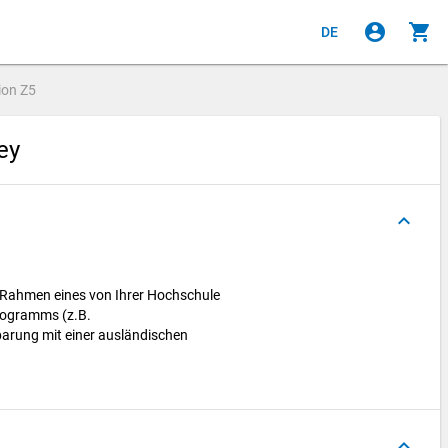
account_circle
shopping_cart
DE
ion
Z5
vey
keyboard_arrow_up
 Rahmen eines von Ihrer Hochschule
rogramms (z.B.
arung mit einer ausländischen
keyboard_arrow_up