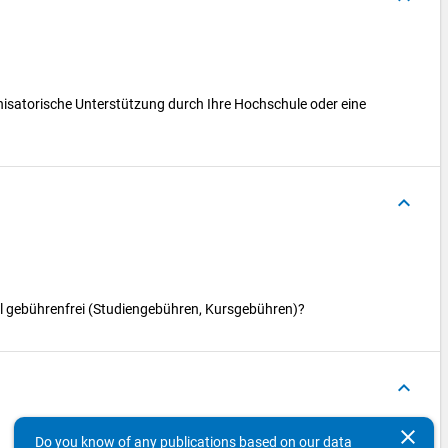
nisatorische Unterstützung durch Ihre Hochschule oder eine
keyboard_arrow_up
 gebührenfrei (Studiengebühren, Kursgebühren)?
keyboard_arrow_up
Concepts
clear
Do you know of any publications based on our data