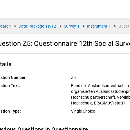
Search
>
Data Package
ssy12
>
Survey
1
>
Instrument
1
>
Quest
estion Z5:
Questionnaire 12th Social Sur
tails
stion Number:
Z5
stion Text:
Fand der Auslandsaufenthalt im
organisierten Auslandsstudienp
Hochschulpartnerschaft, Vereinb
Hochschule, ERASMUS) statt?
stion Type:
Single Choice
evious Questions in Questionnaire