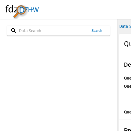
Data 
search
Search
Qu
De
Que
Que
Que
Pr