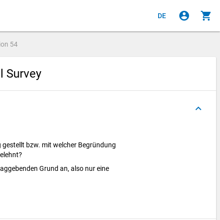
account_circle
shopping_cart
DE
ion
54
al Survey
keyboard_arrow_up
 gestellt bzw. mit welcher Begründung
gelehnt?
laggebenden Grund an, also nur eine