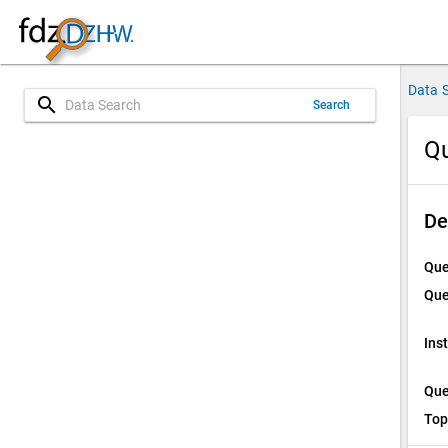
Data 
search
Search
Qu
De
Que
Que
Ins
Que
Top