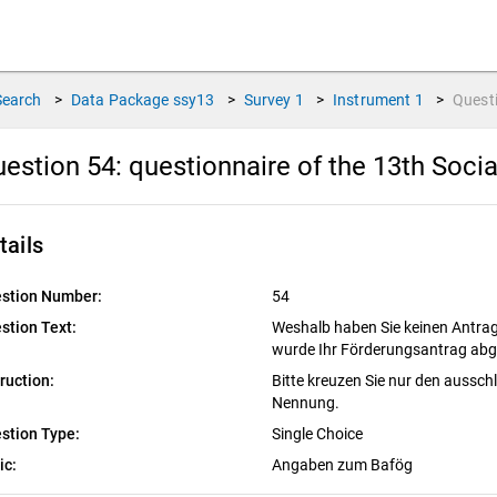
Search
>
Data Package
ssy13
>
Survey
1
>
Instrument
1
>
Quest
estion 54:
questionnaire of the 13th Soci
tails
stion Number:
54
stion Text:
Weshalb haben Sie keinen Antrag
wurde Ihr Förderungsantrag ab
truction:
Bitte kreuzen Sie nur den aussch
Nennung.
stion Type:
Single Choice
ic:
Angaben zum Bafög