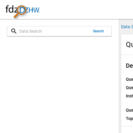
Data 
search
Search
Qu
De
Que
Que
Ins
Que
Top