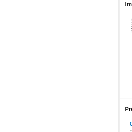
Im
Pr
Q