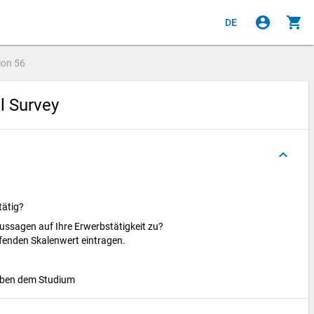
account_circle
shopping_cart
DE
ion
56
al Survey
keyboard_arrow_up
tätig?
Aussagen auf Ihre Erwerbstätigkeit zu?
ffenden Skalenwert eintragen.
neben dem Studium