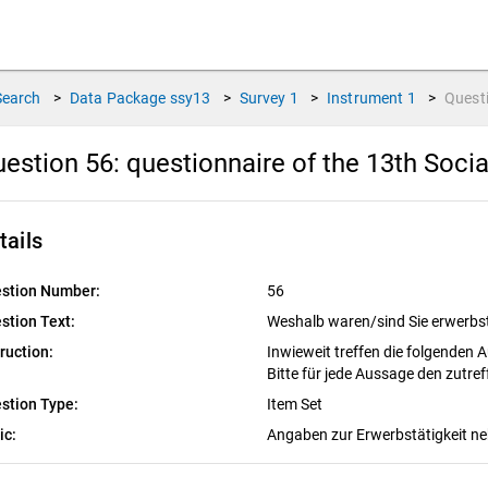
Search
>
Data Package
ssy13
>
Survey
1
>
Instrument
1
>
Quest
estion 56:
questionnaire of the 13th Soci
tails
stion Number:
56
stion Text:
Weshalb waren/sind Sie erwerbs
truction:
Inwieweit treffen die folgenden 
Bitte für jede Aussage den zutre
stion Type:
Item Set
ic:
Angaben zur Erwerbstätigkeit 