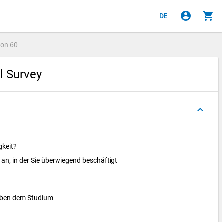
account_circle
shopping_cart
DE
ion
60
al Survey
keyboard_arrow_up
gkeit?
t an, in der Sie überwiegend beschäftigt
neben dem Studium