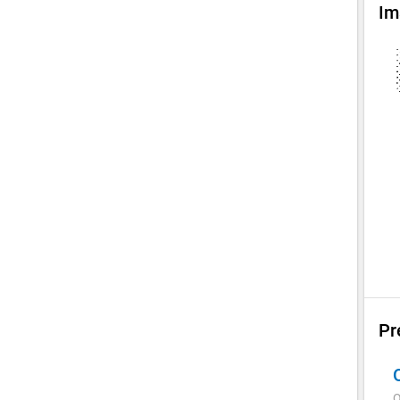
Im
Pr
Q