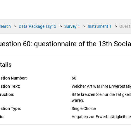
Search
>
Data Package
ssy13
>
Survey
1
>
Instrument
1
>
Quest
estion 60:
questionnaire of the 13th Soci
tails
stion Number:
60
stion Text:
Welcher Art war Ihre Erwerbstäti
truction:
Bitte kreuzen Sie nur die Tätigkei
waren.
stion Type:
Single Choice
ic:
Angaben zur Erwerbstätigkeit 