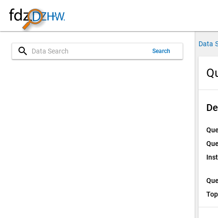
Data 
search
Search
Qu
De
Que
Que
Ins
Que
Top