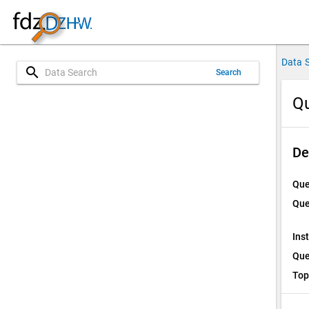
Data 
search
Search
Qu
De
Que
Que
Ins
Que
Top