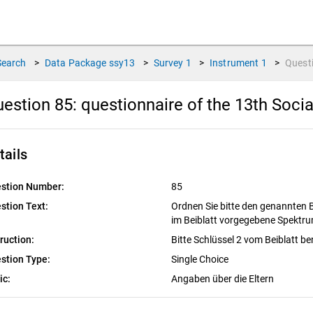
Search
>
Data Package
ssy13
>
Survey
1
>
Instrument
1
>
Quest
estion 85:
questionnaire of the 13th Soci
tails
stion Number:
85
stion Text:
Ordnen Sie bitte den genannten Be
im Beiblatt vorgegebene Spektrum
truction:
Bitte Schlüssel 2 vom Beiblatt b
stion Type:
Single Choice
ic:
Angaben über die Eltern