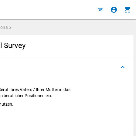
account_circle
shopping_cart
DE
ion
85
al Survey
keyboard_arrow_up
ruf Ihres Vaters / Ihrer Mutter in das
 beruflicher Positionen ein.
enutzen.