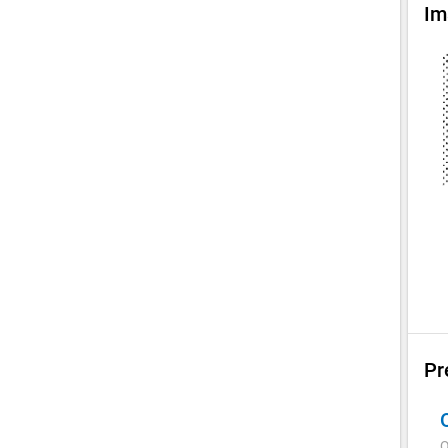
Im
Pr
Q