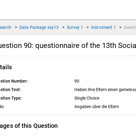
Search
>
Data Package
ssy13
>
Survey
1
>
Instrument
1
>
Quest
estion 90:
questionnaire of the 13th Soci
tails
stion Number:
90
stion Text:
Haben Ihre Eltern einen gemein
stion Type:
Single Choice
ic:
Angaben über die Eltern
ages of this Question