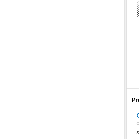
Pr
Q
S