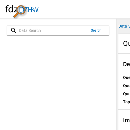
Data 
search
Search
Qu
De
Que
Que
Que
Top
Im