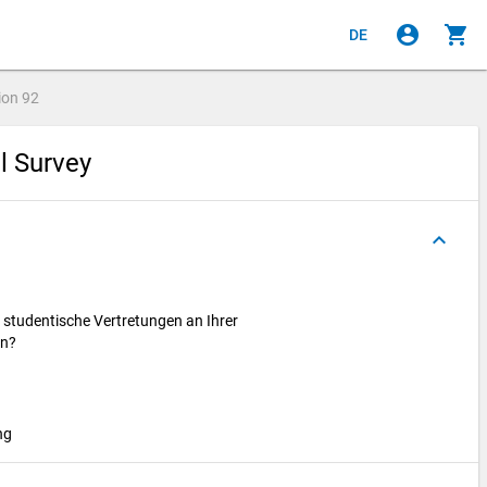
account_circle
shopping_cart
DE
ion
92
al Survey
keyboard_arrow_up
 studentische Vertretungen an Ihrer
en?
ung