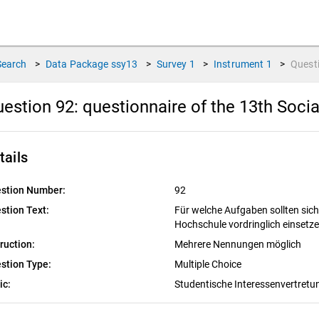
Search
>
Data Package
ssy13
>
Survey
1
>
Instrument
1
>
Quest
estion 92:
questionnaire of the 13th Soci
tails
stion Number:
92
stion Text:
Für welche Aufgaben sollten sich
Hochschule vordringlich einsetz
truction:
Mehrere Nennungen möglich
stion Type:
Multiple Choice
ic:
Studentische Interessenvertret