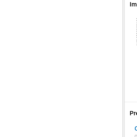
Im
Pr
Q