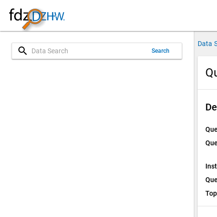
Data 
search
Search
Qu
De
Que
Que
Ins
Que
Top