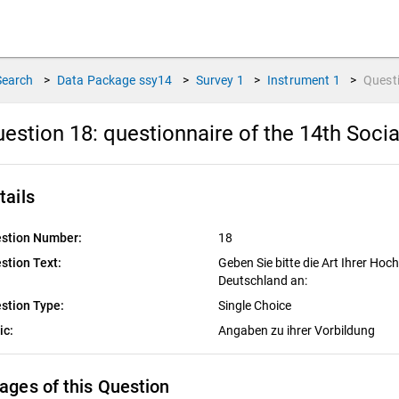
Search
>
Data Package
ssy14
>
Survey
1
>
Instrument
1
>
Quest
estion 18:
questionnaire of the 14th Soci
tails
stion Number:
18
stion Text:
Geben Sie bitte die Art Ihrer Hoch
Deutschland an:
stion Type:
Single Choice
ic:
Angaben zu ihrer Vorbildung
ages of this Question