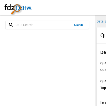
Data 
search
Search
Qu
De
Que
Que
Que
Top
Im