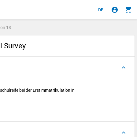
account_circle
shopping_cart
DE
ion
18
al Survey
keyboard_arrow_up
schulreife bei der Erstimmatrikulatlon in
keyboard_arrow_up