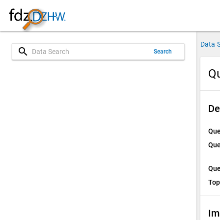
Data 
search
Search
Qu
De
Que
Que
Que
Top
Im