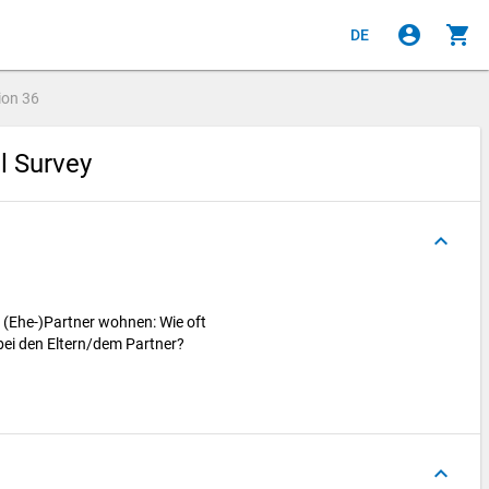
account_circle
shopping_cart
DE
ion
36
al Survey
keyboard_arrow_up
m (Ehe-)Partner wohnen: Wie oft
bei den Eltern/dem Partner?
keyboard_arrow_up