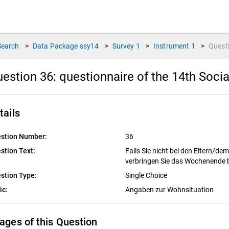
Search
>
Data Package
ssy14
>
Survey
1
>
Instrument
1
>
Quest
estion 36:
questionnaire of the 14th Soci
tails
stion Number:
36
stion Text:
Falls Sie nicht bei den Eltern/de
verbringen Sie das Wochenende 
stion Type:
Single Choice
ic:
Angaben zur Wohnsituation
ages of this Question