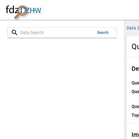
Data 
search
Search
Qu
De
Que
Que
Que
Top
Im