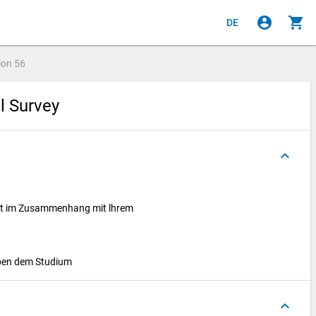
account_circle
shopping_cart
DE
ion
56
al Survey
keyboard_arrow_up
eit im Zusammenhang mit lhrem
eben dem Studium
keyboard_arrow_up