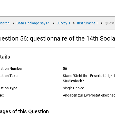
Search
>
Data Package
ssy14
>
Survey
1
>
Instrument
1
>
Quest
estion 56:
questionnaire of the 14th Soci
tails
stion Number:
56
stion Text:
Stand/Steht Ihre Erwerbstätigk
Studienfach?
stion Type:
Single Choice
ic:
Angaben zur Ewerbstätigkeit n
ages of this Question