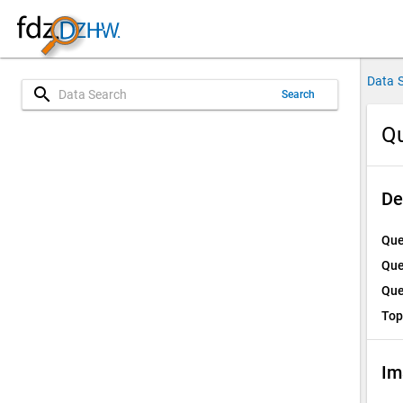
Data 
search
Search
Qu
De
Que
Que
Que
Top
Im