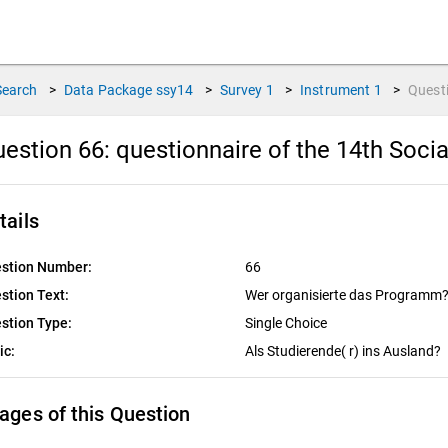
Search
>
Data Package
ssy14
>
Survey
1
>
Instrument
1
>
Quest
estion 66:
questionnaire of the 14th Soci
tails
stion Number:
66
stion Text:
Wer organisierte das Programm
stion Type:
Single Choice
ic:
Als Studierende( r) ins Ausland?
ages of this Question