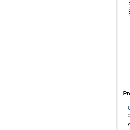
Pr
Q
W