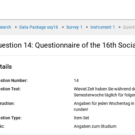
Search
>
Data Package
ssy16
>
Survey
1
>
Instrument
1
>
Quest
estion 14:
Questionnaire of the 16th Soci
tails
stion Number:
14
stion Text:
Wieviel Zeit haben Sie während de
Semesterwoche täglich für folg
truction:
Angaben für jeden Wochentag in 
runden!
stion Type:
Item Set
ic:
Angaben zum Studium