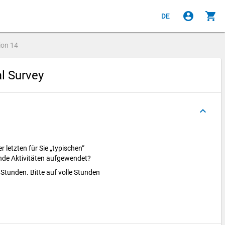
account_circle
shopping_cart
DE
ion
14
al Survey
keyboard_arrow_up
r letzten für Sie „typischen“
ende Aktivitäten aufgewendet?
Stunden. Bitte auf volle Stunden