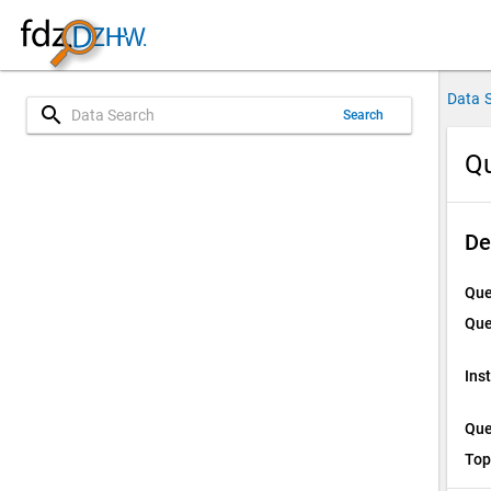
Data 
search
Search
Qu
De
Que
Que
Ins
Que
Top