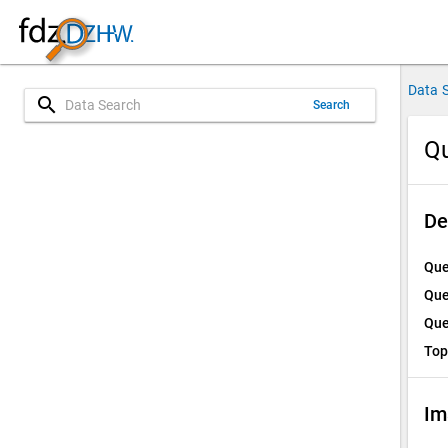
Data 
search
Search
Qu
De
Que
Que
Que
Top
Im