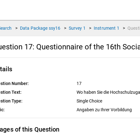
Search
>
Data Package
ssy16
>
Survey
1
>
Instrument
1
>
Quest
estion 17:
Questionnaire of the 16th Soci
tails
stion Number:
17
stion Text:
Wo haben Sie die Hochschulzug
stion Type:
Single Choice
ic:
Angaben zu Ihrer Vorbildung
ages of this Question