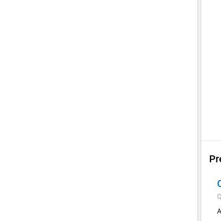
Pr
Q
A