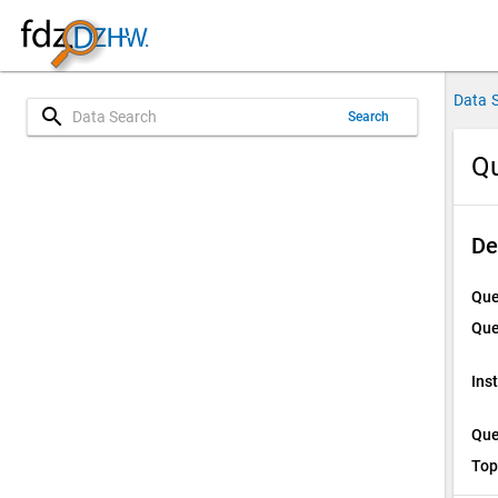
Data 
search
Search
Qu
De
Que
Que
Ins
Que
Top