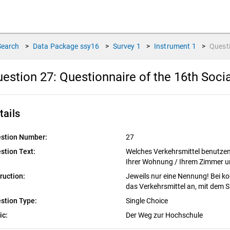
Search
>
Data Package
ssy16
>
Survey
1
>
Instrument
1
>
Quest
estion 27:
Questionnaire of the 16th Soci
tails
stion Number:
27
stion Text:
Welches Verkehrsmittel benutze
Ihrer Wohnung / Ihrem Zimmer 
truction:
Jeweils nur eine Nennung! Bei ko
das Verkehrsmittel an, mit dem S
stion Type:
Single Choice
ic:
Der Weg zur Hochschule