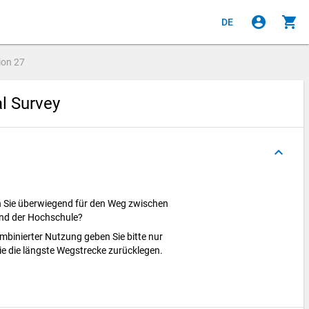
account_circle
shopping_cart
DE
ion
27
al Survey
keyboard_arrow_up
n Sie überwiegend für den Weg zwischen
und der Hochschule?
mbinierter Nutzung geben Sie bitte nur
ie die längste Wegstrecke zurücklegen.