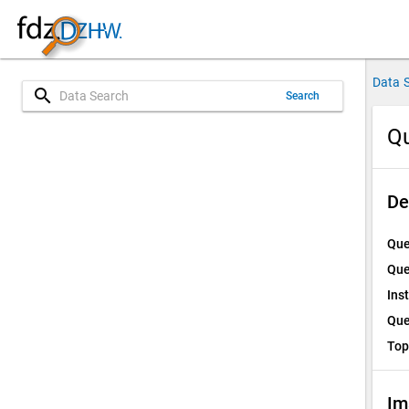
Data 
search
Search
Qu
De
Que
Que
Ins
Que
Top
Im