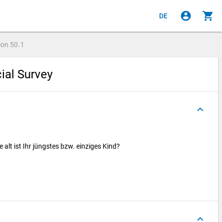
account_circle
shopping_cart
DE
ion
50.1
cial Survey
keyboard_arrow_up
 alt ist Ihr jüngstes bzw. einziges Kind?
keyboard_arrow_up