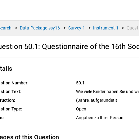
Search
>
Data Package
ssy16
>
Survey
1
>
Instrument
1
>
Quest
estion 50.1:
Questionnaire of the 16th So
tails
stion Number:
50.1
stion Text:
Wie viele Kinder haben Sie und wie
truction:
(Jahre, aufgerundet!)
stion Type:
Open
ic:
Angaben zu Ihrer Person
ages of this Question