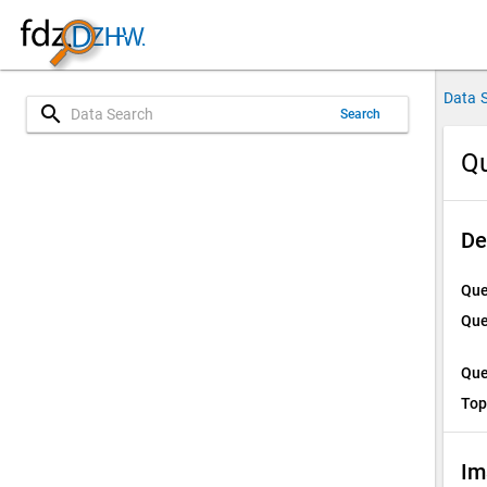
Data 
search
Search
Qu
De
Que
Que
Que
Top
Im