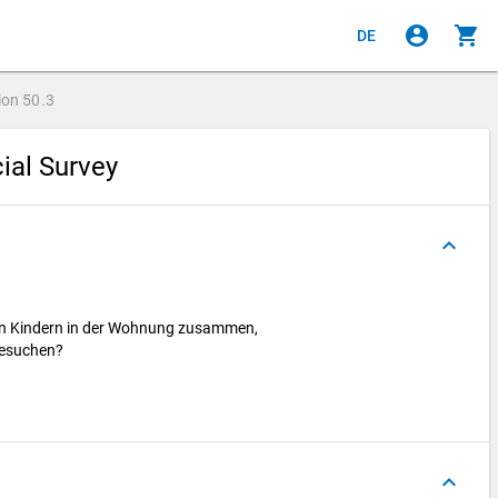
account_circle
shopping_cart
DE
ion
50.3
cial Survey
keyboard_arrow_up
ren Kindern in der Wohnung zusammen,
 besuchen?
keyboard_arrow_up