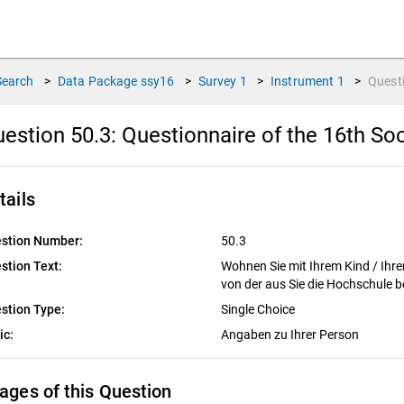
Search
>
Data Package
ssy16
>
Survey
1
>
Instrument
1
>
Quest
estion 50.3:
Questionnaire of the 16th So
tails
stion Number:
50.3
stion Text:
Wohnen Sie mit Ihrem Kind / Ih
von der aus Sie die Hochschule
stion Type:
Single Choice
ic:
Angaben zu Ihrer Person
ages of this Question