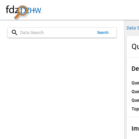
Data 
search
Search
Qu
De
Que
Que
Que
Top
Im