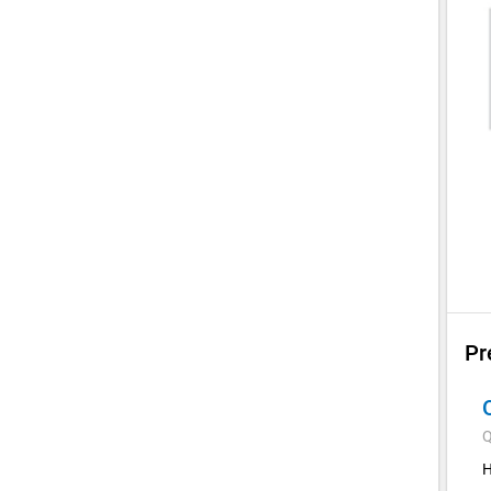
Pr
Q
H