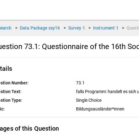
Search
>
Data Package
ssy16
>
Survey
1
>
Instrument
1
>
Quest
estion 73.1:
Questionnaire of the 16th So
tails
stion Number:
73.1
stion Text:
falls Programm: handelt es sich 
stion Type:
Single Choice
ic:
Bildungsausländer*innen
ages of this Question