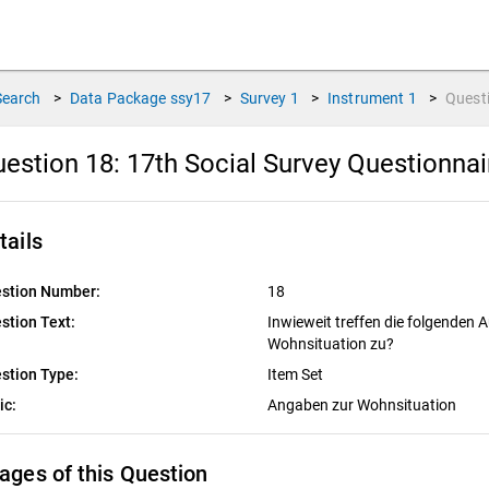
Search
>
Data Package
ssy17
>
Survey
1
>
Instrument
1
>
Quest
estion 18:
17th Social Survey Questionna
tails
stion Number:
18
stion Text:
Inwieweit treffen die folgenden A
Wohnsituation zu?
stion Type:
Item Set
ic:
Angaben zur Wohnsituation
ages of this Question