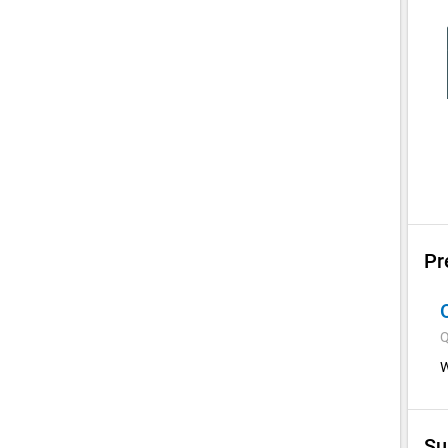
Pr
Q
W
Su