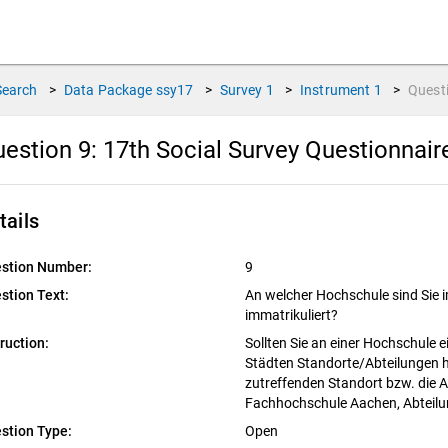
Search
>
Data Package
ssy17
>
Survey
1
>
Instrument
1
>
Quest
estion 9:
17th Social Survey Questionnai
tails
stion Number:
9
stion Text:
An welcher Hochschule sind Si
immatrikuliert?
truction:
Sollten Sie an einer Hochschule e
Städten Standorte/Abteilungen ha
zutreffenden Standort bzw. die A
Fachhochschule Aachen, Abteilun
stion Type:
Open