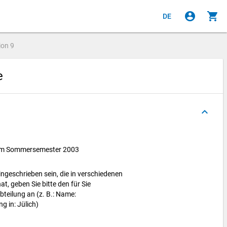
account_circle
shopping_cart
DE
ion
9
re
keyboard_arrow_up
e im Sommersemester 2003
ingeschrieben sein, die in verschiedenen
t, geben Sie bitte den für Sie
bteilung an (z. B.: Name:
g in: Jülich)