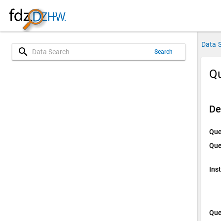
Data 
search
Search
Qu
De
Que
Que
Ins
Que