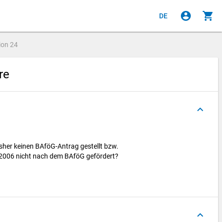
account_circle
shopping_cart
DE
ion
24
ire
keyboard_arrow_up
her keinen BAföG-Antrag gestellt bzw.
2006 nicht nach dem BAföG gefördert?
keyboard_arrow_up