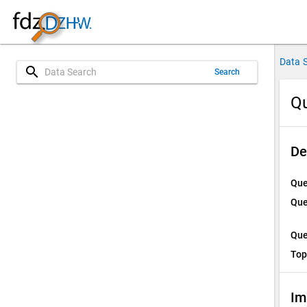
Data 
search
Search
Qu
De
Que
Que
Que
Top
Im