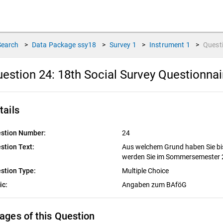
Search
>
Data Package
ssy18
>
Survey
1
>
Instrument
1
>
Quest
estion 24:
18th Social Survey Questionna
tails
stion Number:
24
stion Text:
Aus welchem Grund haben Sie bis
werden Sie im Sommersemester 
stion Type:
Multiple Choice
ic:
Angaben zum BAföG
ages of this Question