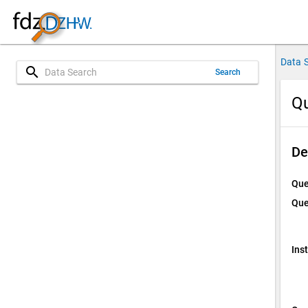
Data 
search
Search
Qu
De
Que
Que
Ins