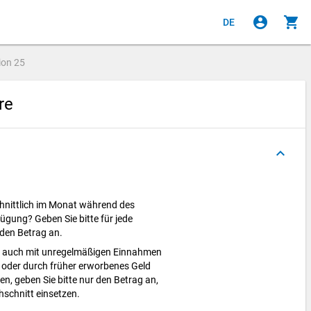
account_circle
shopping_cart
DE
ion
25
ire
keyboard_arrow_up
chnittlich im Monat während des
gung? Geben Sie bitte für jede
 den Betrag an.
lt auch mit unregelmäßigen Einnahmen
t) oder durch früher erworbenes Geld
n, geben Sie bitte nur den Betrag an,
hschnitt einsetzen.