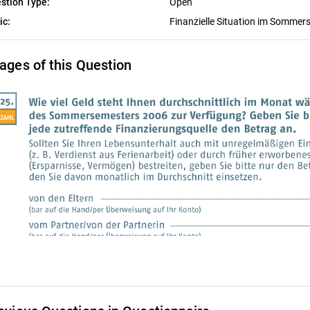
stion Type:
Open
ic:
Finanzielle Situation im Somme
ages of this Question