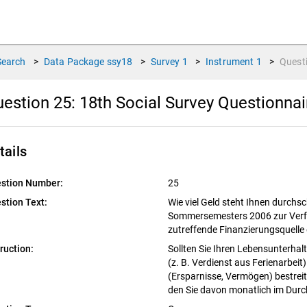
Search
>
Data Package
ssy18
>
Survey
1
>
Instrument
1
>
Quest
estion 25:
18th Social Survey Questionna
tails
stion Number:
25
stion Text:
Wie viel Geld steht Ihnen durchs
Sommersemesters 2006 zur Verfü
zutreffende Finanzierungsquelle
truction:
Sollten Sie Ihren Lebensunterha
(z. B. Verdienst aus Ferienarbei
(Ersparnisse, Vermögen) bestreite
den Sie davon monatlich im Durc