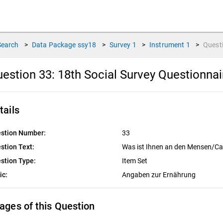
Search
>
Data Package
ssy18
>
Survey
1
>
Instrument
1
>
Quest
estion 33:
18th Social Survey Questionna
tails
stion Number:
33
stion Text:
Was ist Ihnen an den Mensen/Ca
stion Type:
Item Set
ic:
Angaben zur Ernährung
ages of this Question