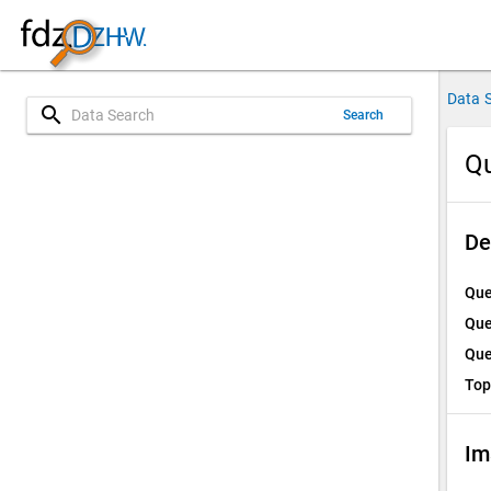
Data 
search
Search
Qu
De
Que
Que
Que
Top
Im