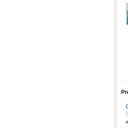
Pr
Q
W