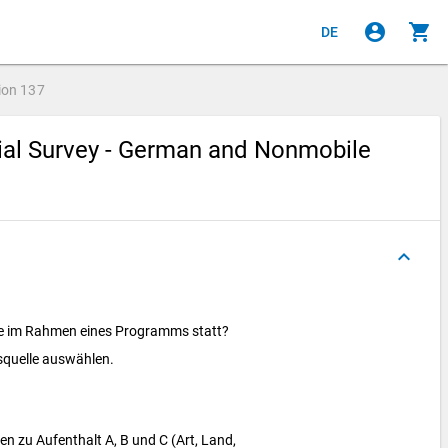
account_circle
shopping_cart
DE
ion
137
cial Survey - German and Nonmobile
keyboard_arrow_up
te im Rahmen eines Programms statt?
gsquelle auswählen.
 zu Aufenthalt A, B und C (Art, Land,