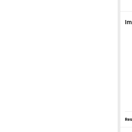
Im
Res