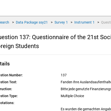
Search
>
Data Package
ssy21
>
Survey
1
>
Instrument
1
>
Quest
estion 137:
Questionnaire of the 21st So
reign Students
tails
stion Number:
137
stion Text:
Fanden Ihre Auslandsaufenthal
truction:
Bitte jede genutzte Finanzierun
stion Type:
Multiple Choice
otations:
Es wurden die gemachten Angaben