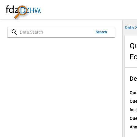
Data 
search
Search
Qu
Fo
De
Que
Que
Ins
Que
Ann