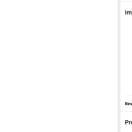
Im
chev
Res
Pr