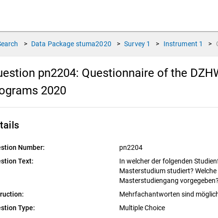
Search
>
Data Package
stuma2020
>
Survey
1
>
Instrument
1
>
estion pn2204:
Questionnaire of the DZHW
rograms 2020
tails
stion Number:
pn2204
stion Text:
In welcher der folgenden Studien
Masterstudium studiert? Welche 
Masterstudiengang vorgegeben
truction:
Mehrfachantworten sind möglic
stion Type:
Multiple Choice