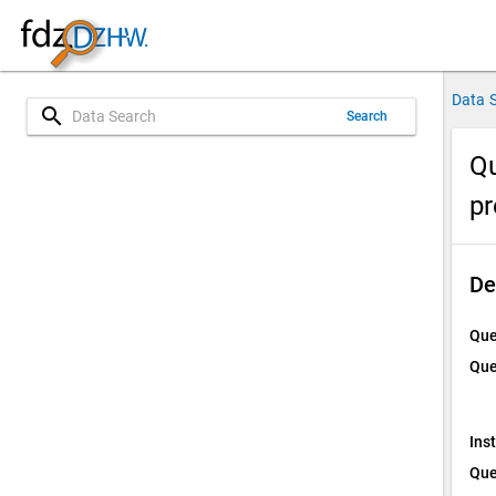
Data 
search
Search
Qu
p
De
Que
Que
Ins
Que