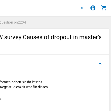
account_circle
shopping_cart
DE
Question
pn2204
 survey Causes of dropout in master's
keyboard_arrow_up
formen haben Sie Ihr letztes
Regelstudienzeit war für diesen
?
h.