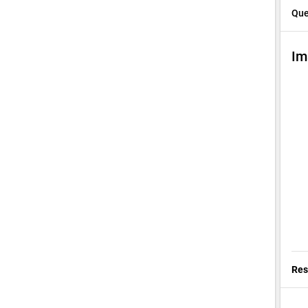
Que
Im
chev
Res