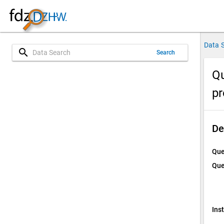
Data 
search
Search
Qu
p
De
Que
Que
Ins