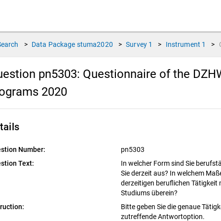
Search
>
Data Package
stuma2020
>
Survey
1
>
Instrument
1
>
estion pn5303:
Questionnaire of the DZHW
rograms 2020
tails
stion Number:
pn5303
stion Text:
In welcher Form sind Sie berufstä
Sie derzeit aus? In welchem Maße
derzeitigen beruflichen Tätigkeit
Studiums überein?
truction:
Bitte geben Sie die genaue Tätigk
zutreffende Antwortoption.