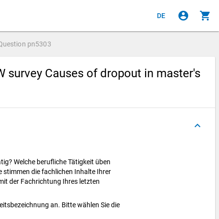
account_circle
shopping_cart
DE
Question
pn5303
 survey Causes of dropout in master's
keyboard_arrow_up
tig? Welche berufliche Tätigkeit üben
 stimmen die fachlichen Inhalte Ihrer
 mit der Fachrichtung Ihres letzten
eitsbezeichnung an. Bitte wählen Sie die