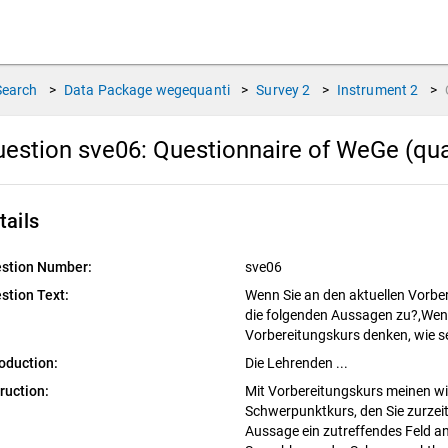
Search
>
Data Package
wegequanti
>
Survey
2
>
Instrument
2
>
estion sve06:
Questionnaire of WeGe (qua
tails
stion Number:
sve06
stion Text:
Wenn Sie an den aktuellen Vorber
die folgenden Aussagen zu?,Wen
Vorbereitungskurs denken, wie s
roduction:
Die Lehrenden ...
truction:
Mit Vorbereitungskurs meinen wi
Schwerpunktkurs, den Sie zurzeit 
Aussage ein zutreffendes Feld a