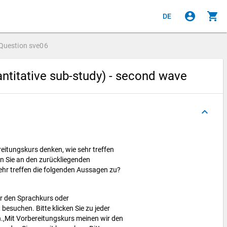
account_circle
shopping_cart
DE
Question
sve06
ntitative sub-study) - second wave
keyboard_arrow_up
eitungskurs denken, wie sehr treffen
n Sie an den zurückliegenden
ehr treffen die folgenden Aussagen zu?
r den Sprachkurs oder
besuchen. Bitte klicken Sie zu jeder
n.,Mit Vorbereitungskurs meinen wir den