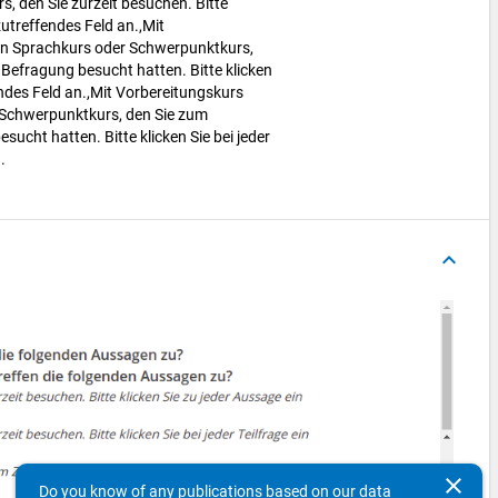
, den Sie zurzeit besuchen. Bitte
 zutreffendes Feld an.,Mit
en Sprachkurs oder Schwerpunktkurs,
 Befragung besucht hatten. Bitte klicken
endes Feld an.,Mit Vorbereitungskurs
 Schwerpunktkurs, den Sie zum
sucht hatten. Bitte klicken Sie bei jeder
n.
keyboard_arrow_up
clear
Do you know of any publications based on our data