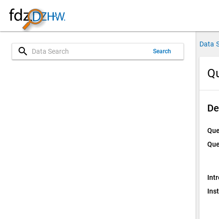
Data 
search
Search
Qu
De
Que
Que
Int
Ins