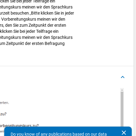
cken Sie bei jeder Teilfrage ein
reitungskurs meinen wir den Sprachkurs
zeit besuchen.,Bitte klicken Sie in jeder
it Vorbereitungskurs meinen wir den
, den Sie zum Zeitpunkt der ersten
icken Sie bei jeder Teilfrage ein
reitungskurs meinen wir den Sprachkurs
um Zeitpunkt der ersten Befragung
keyboard_arrow_up
clear
Do you know of any publications based on our data