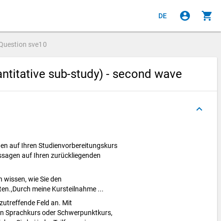
account_circle
shopping_cart
DE
Question
sve10
ntitative sub-study) - second wave
keyboard_arrow_up
gen auf Ihren Studienvorbereitungskurs
ussagen auf Ihren zurückliegenden
 wissen, wie Sie den
en.,Durch meine Kursteilnahme ...
s zutreffende Feld an. Mit
en Sprachkurs oder Schwerpunktkurs,