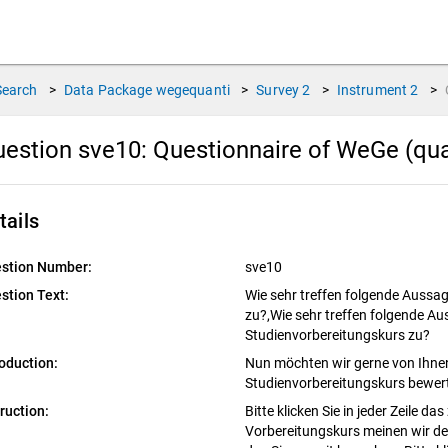
Search
>
Data Package
wegequanti
>
Survey
2
>
Instrument
2
>
estion sve10:
Questionnaire of WeGe (qua
tails
stion Number:
sve10
stion Text:
Wie sehr treffen folgende Aussa
zu?,Wie sehr treffen folgende A
Studienvorbereitungskurs zu?
roduction:
Nun möchten wir gerne von Ihnen
Studienvorbereitungskurs bewert
truction:
Bitte klicken Sie in jeder Zeile da
Vorbereitungskurs meinen wir d