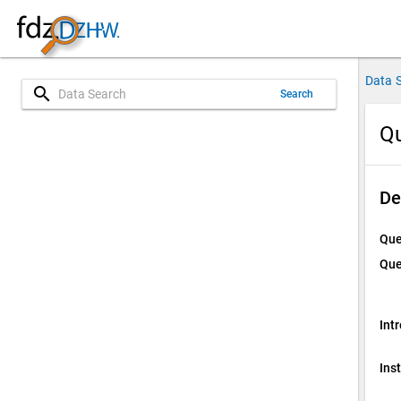
Data 
search
Search
Qu
De
Que
Que
Int
Ins