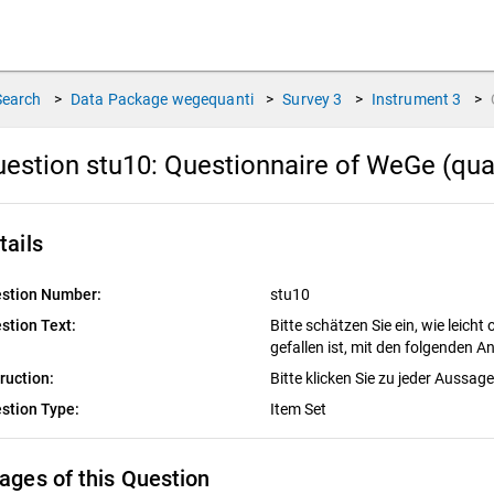
Search
>
Data Package
wegequanti
>
Survey
3
>
Instrument
3
>
estion stu10:
Questionnaire of WeGe (quan
tails
stion Number:
stu10
stion Text:
Bitte schätzen Sie ein, wie leich
gefallen ist, mit den folgenden
truction:
Bitte klicken Sie zu jeder Aussag
stion Type:
Item Set
ages of this Question