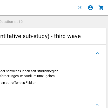
account_circle
shopping_cart
DE
Question
stu10
titative sub-study) - third wave
keyboard_arrow_up
t oder schwer es Ihnen seit Studienbeginn
 Anforderungen im Studium umzugehen.
e ein zutreffendes Feld an.
keyboard_arrow_up