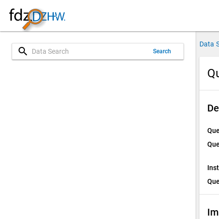
Data 
search
Search
Qu
De
Que
Que
Ins
Que
Im