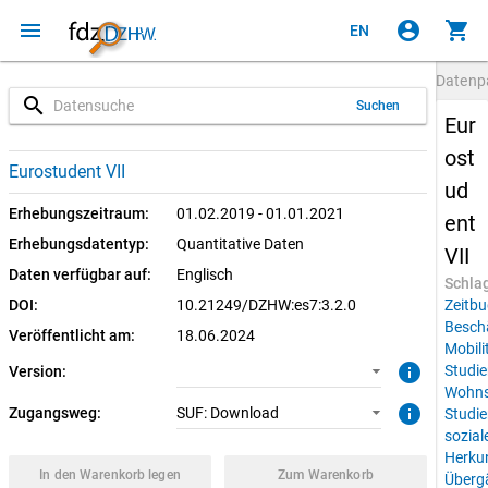
menu
account_circle
shopping_cart
EN
Datenp
search
Suchen
Eur
ost
3.2.0 (aktuell)
SUF: Download
Eurostudent VII
ud
3.2.0
Erhebungszeitraum:
01.02.2019 - 01.01.2021
ent
Erhebungsdatentyp:
Quantitative Daten
VII
Daten verfügbar auf:
Englisch
Schla
DOI:
10.21249/DZHW:es7:3.2.0
Zeitbu
Besch
Veröffentlicht am:
18.06.2024
Mobili
info
Studie
Version:
Wohns
info
Zugangsweg:
SUF: Download
Studie
sozial
Herku
In den Warenkorb legen
Zum Warenkorb
Überg