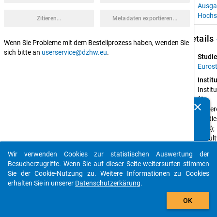
Ausga
Hochs
Zitieren...
Metadaten exportieren...
keybo
Details
Wenn Sie Probleme mit dem Bestellprozess haben, wenden Sie
sich bitte an
userservice@dzhw.eu
.
Studie
Euros
Instit
Institut
für 
clear
Höhere
Kennen Sie Publikationen, die auf Basis unserer
Studie
Datenpakete entstanden sind? Dann teilen Sie uns diese
(IHS); 
bitte mit...
Faculty
Law of
Wir verwenden Cookies zur statistischen Auswertung der
the 
auto_stories
Besucherzugriffe. Wenn Sie auf dieser Seite weitersurfen stimmen
Univers
Sie der Cookie-Nutzung zu. Weitere Informationen zu Cookies
of Zag
erhalten Sie in unserer
Datenschutzerkärung
.
(UZ); 
add_shopping_cart
Rambøl
OK
Manag
Consul