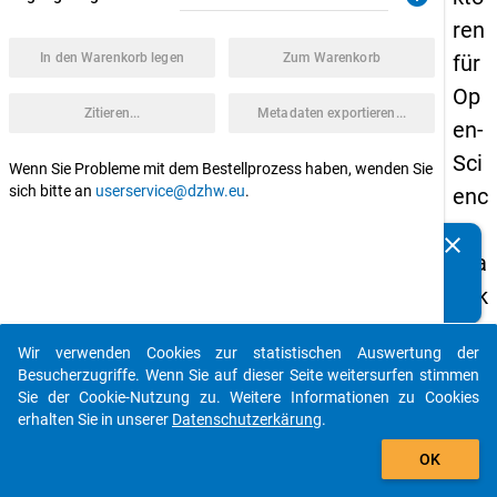
ren
In den Warenkorb legen
Zum Warenkorb
für
Op
Zitieren...
Metadaten exportieren...
en-
Sci
Wenn Sie Probleme mit dem Bestellprozess haben, wenden Sie
sich bitte an
userservice@dzhw.eu
.
enc
e-
clear
Kennen Sie Publikationen, die auf Basis unserer
Pra
Datenpakete entstanden sind? Dann teilen Sie uns diese
ktik
bitte mit...
en
Wir verwenden Cookies zur statistischen Auswertung der
unt
auto_stories
Besucherzugriffe. Wenn Sie auf dieser Seite weitersurfen stimmen
er
Sie der Cookie-Nutzung zu. Weitere Informationen zu Cookies
erhalten Sie in unserer
Datenschutzerkärung
.
Op
add_shopping_cart
en-
OK
Sci