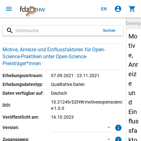
menu
account_circle
shopping_cart
EN
Datenp
search
Suchen
Mo
tiv
1.0.0 (aktuell)
CUF: Download
Motive, Anreize und Einflussfaktoren für Open-
e,
Science-Praktiken unter Open-Science-
SUF: Download
Preisträger*innen
Anr
eiz
Erhebungszeitraum:
07.09.2021 - 23.11.2021
e
Erhebungsdatentyp:
Qualitative Daten
un
Daten verfügbar auf:
Deutsch
d
10.21249/DZHW:motivesopenscienc
DOI:
e:1.0.0
Ein
Veröffentlicht am:
16.10.2023
flus
info
Version:
sfa
info
kto
Zugangsweg: